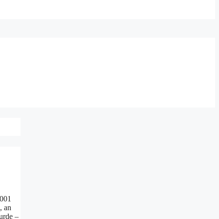
2001
, an
urde –