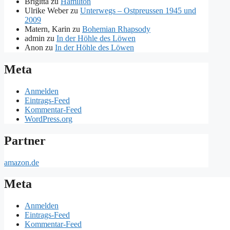
Brigitta
zu
Hamilton
Ulrike Weber
zu
Unterwegs – Ostpreussen 1945 und
2009
Matern, Karin
zu
Bohemian Rhapsody
admin
zu
In der Höhle des Löwen
Anon
zu
In der Höhle des Löwen
Meta
Anmelden
Eintrags-Feed
Kommentar-Feed
WordPress.org
Partner
amazon.de
Meta
Anmelden
Eintrags-Feed
Kommentar-Feed