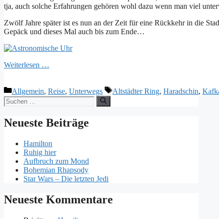
tja, auch solche Erfahrungen gehören wohl dazu wenn man viel unter
Zwölf Jahre später ist es nun an der Zeit für eine Rückkehr in die S
Gepäck und dieses Mal auch bis zum Ende…
Weiterlesen …
Kategorien
Schlagwörter
Allgemein
,
Reise
,
Unterwegs
Altstädter Ring
,
Haradschin
,
Kafk
Suchen
nach:
Neueste Beiträge
Hamilton
Ruhig hier
Aufbruch zum Mond
Bohemian Rhapsody
Star Wars – Die letzten Jedi
Neueste Kommentare