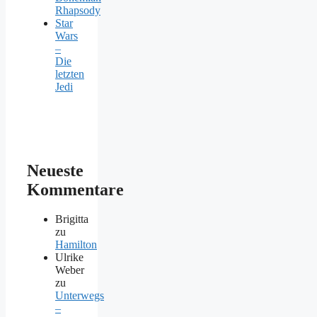
Rhapsody
Star
Wars
–
Die
letzten
Jedi
Neueste
Kommentare
Brigitta
zu
Hamilton
Ulrike
Weber
zu
Unterwegs
–