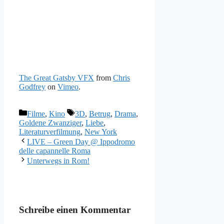
The Great Gatsby VFX
from
Chris
Godfrey
on
Vimeo
.
Kategorien
Schlagwörter
Filme
,
Kino
3D
,
Betrug
,
Drama
,
Goldene Zwanziger
,
Liebe
,
Literaturverfilmung
,
New York
LIVE – Green Day @ Ippodromo
delle capannelle Roma
Unterwegs in Rom!
Schreibe einen Kommentar