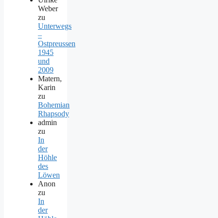
Weber
zu
Unterwegs
–
Ostpreussen
1945
und
2009
Matern,
Karin
zu
Bohemian
Rhapsody
admin
zu
In
der
Höhle
des
Löwen
Anon
zu
In
der