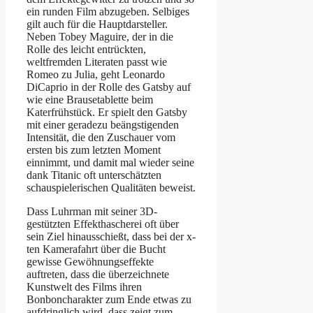
ein runden Film abzugeben. Selbiges
gilt auch für die Hauptdarsteller.
Neben Tobey Maguire, der in die
Rolle des leicht entrückten,
weltfremden Literaten passt wie
Romeo zu Julia, geht Leonardo
DiCaprio in der Rolle des Gatsby auf
wie eine Brausetablette beim
Katerfrühstück. Er spielt den Gatsby
mit einer geradezu beängstigenden
Intensität, die den Zuschauer vom
ersten bis zum letzten Moment
einnimmt, und damit mal wieder seine
dank Titanic oft unterschätzten
schauspielerischen Qualitäten beweist.
Dass Luhrman mit seiner 3D-
gestützten Effekthascherei oft über
sein Ziel hinausschießt, dass bei der x-
ten Kamerafahrt über die Bucht
gewisse Gewöhnungseffekte
auftreten, dass die überzeichnete
Kunstwelt des Films ihren
Bonboncharakter zum Ende etwas zu
aufdringlich wird, dass zeigt zum