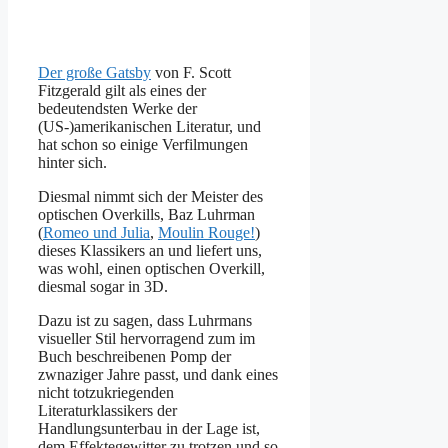
Der große Gatsby
von F. Scott
Fitzgerald gilt als eines der
bedeutendsten Werke der
(US-)amerikanischen Literatur, und
hat schon so einige Verfilmungen
hinter sich.
Diesmal nimmt sich der Meister des
optischen Overkills, Baz Luhrman
(
Romeo und Julia
,
Moulin Rouge!
)
dieses Klassikers an und liefert uns,
was wohl, einen optischen Overkill,
diesmal sogar in 3D.
Dazu ist zu sagen, dass Luhrmans
visueller Stil hervorragend zum im
Buch beschreibenen Pomp der
zwnaziger Jahre passt, und dank eines
nicht totzukriegenden
Literaturklassikers der
Handlungsunterbau in der Lage ist,
dem Effektegewitter zu trotzen und so