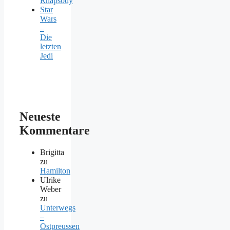
Rhapsody
Star
Wars
–
Die
letzten
Jedi
Neueste
Kommentare
Brigitta
zu
Hamilton
Ulrike
Weber
zu
Unterwegs
–
Ostpreussen