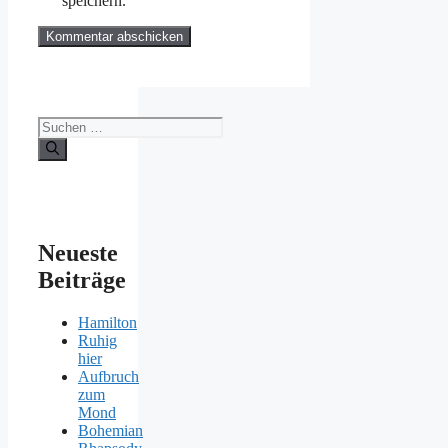
speichern.
Suchen
nach:
Neueste
Beiträge
Hamilton
Ruhig
hier
Aufbruch
zum
Mond
Bohemian