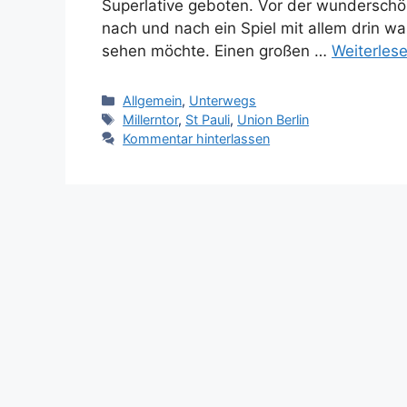
Superlative geboten. Vor der wunderschö
nach und nach ein Spiel mit allem drin wa
sehen möchte. Einen großen …
Weiterles
Kategorien
Allgemein
,
Unterwegs
Schlagwörter
Millerntor
,
St Pauli
,
Union Berlin
Kommentar hinterlassen