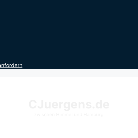
anfordern
CJuergens.de
zwischen Himmel und Hamburg