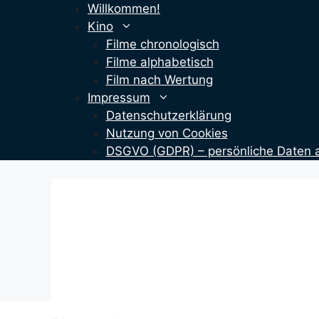
Zum
Willkommen!
Inhalt
Kino
springen
Filme chronologisch
Filme alphabetisch
Film nach Wertung
Impressum
Datenschutzerklärung
Nutzung von Cookies
DSGVO (GDPR) – persönliche Daten 