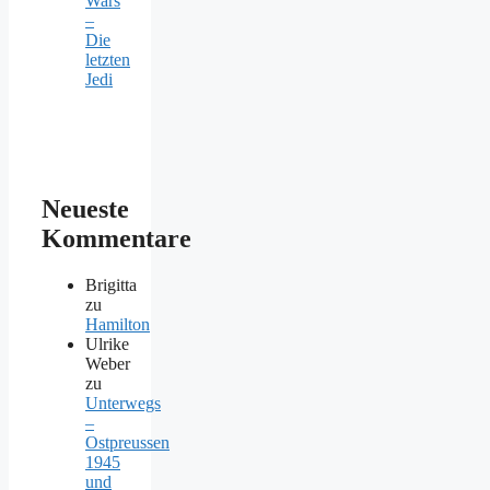
Wars
–
Die
letzten
Jedi
Neueste
Kommentare
Brigitta
zu
Hamilton
Ulrike
Weber
zu
Unterwegs
–
Ostpreussen
1945
und