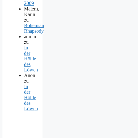
2009
Matern,
Karin
zu
Bohemian
Rhapsody
admin
zu
In
der
Höhle
des
Löwen
Anon
zu
In
der
Höhle
des
Löwen