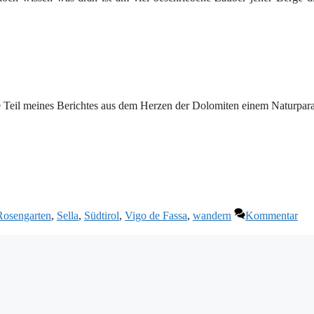
ste Teil meines Berichtes aus dem Herzen der Dolomiten einem Naturpar
Rosengarten
,
Sella
,
Südtirol
,
Vigo de Fassa
,
wandern
Kommentar