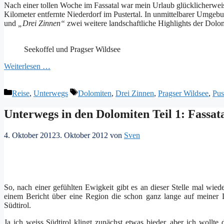
Nach einer tollen Woche im Fassatal war mein Urlaub glücklicherweis
Kilometer entfernte Niederdorf im Pustertal. In unmittelbarer Umgeb
und
„Drei Zinnen“
zwei weitere landschaftliche Highlights der Dolo
Seekoffel und Pragser Wildsee
Weiterlesen …
Kategorien
Schlagwörter
Reise
,
Unterwegs
Dolomiten
,
Drei Zinnen
,
Pragser Wildsee
,
Pus
Unterwegs in den Dolomiten Teil 1: Fassat
4. Oktober 2012
3. Oktober 2012
von
Sven
So, nach einer gefühlten Ewigkeit gibt es an dieser Stelle mal w
einem Bericht über eine Region die schon ganz lange auf meiner 
Südtirol.
Ja ich weiss Südtirol klingt zunächst etwas bieder, aber ich wollt