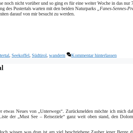
e noch nicht vorüber und so ging es für eine weiter Woche in das nur 
ung des Pustertals warten mit den beiden Naturparks
„Fanes-Sennes-Pr
miten darauf von mir besucht zu werden.
tertal
,
Seekoffel
,
Südtirol
,
wandern
Kommentar hinterlassen
al
ieder etwas Neues von „Unterwegs“. Zurückmelden möchte ich mich da
Liste der „Must See – Reiseziele“ ganz weit oben stand, den Dolom
e doch wissen was dran ist am viel beschriebene Zauber jener Berge d