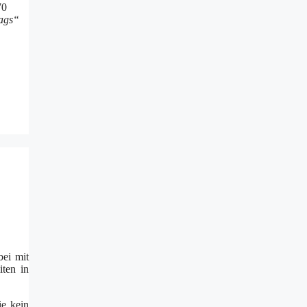
70
ags“
bei mit
iten in
ie kein