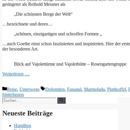
geringerer als Reihold Messner als
„Die schönsten Berge der Welt“
…bezeichnete und deren…
„schönen, einzigartigen und schroffen Formen „
…auch Goethe einst schon faszinierten und inspirierten. Hier der er
der besonderen Art.
Blick auf Vajolettürme und Vajolethütte – Rosengartengruppe
Weiterlesen …
Kategorien
Schlagwörter
Reise
,
Unterwegs
Dolomiten
,
Fassatal
,
Marmolada
,
Plattkoffel
,
hinterlassen
Suchen
nach:
Neueste Beiträge
Hamilton