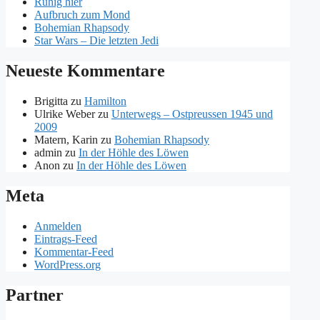
Ruhig hier
Aufbruch zum Mond
Bohemian Rhapsody
Star Wars – Die letzten Jedi
Neueste Kommentare
Brigitta
zu
Hamilton
Ulrike Weber
zu
Unterwegs – Ostpreussen 1945 und
2009
Matern, Karin
zu
Bohemian Rhapsody
admin
zu
In der Höhle des Löwen
Anon
zu
In der Höhle des Löwen
Meta
Anmelden
Eintrags-Feed
Kommentar-Feed
WordPress.org
Partner