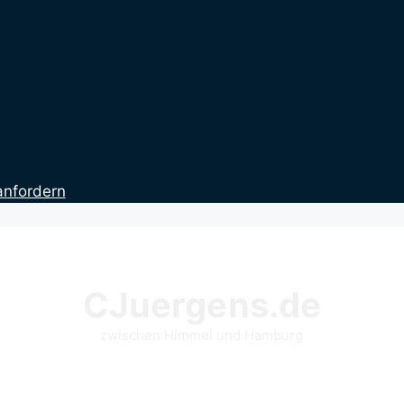
anfordern
CJuergens.de
zwischen Himmel und Hamburg