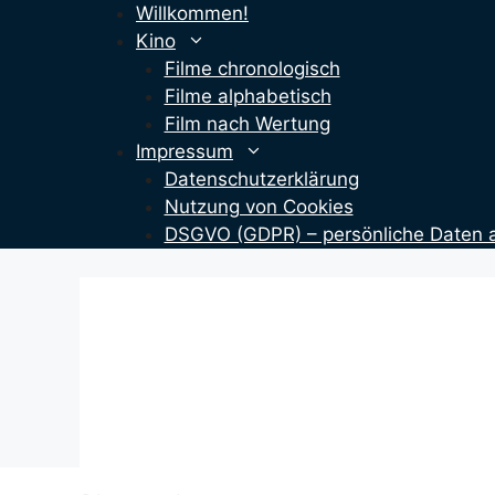
Zum
Willkommen!
Inhalt
Kino
springen
Filme chronologisch
Filme alphabetisch
Film nach Wertung
Impressum
Datenschutzerklärung
Nutzung von Cookies
DSGVO (GDPR) – persönliche Daten 