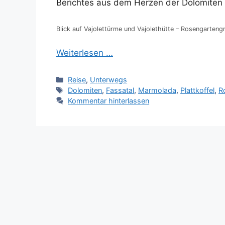
Berichtes aus dem Herzen der Dolomiten
Blick auf Vajolettürme und Vajolethütte – Rosengarteng
Weiterlesen …
Kategorien
Reise
,
Unterwegs
Schlagwörter
Dolomiten
,
Fassatal
,
Marmolada
,
Plattkoffel
,
R
Kommentar hinterlassen