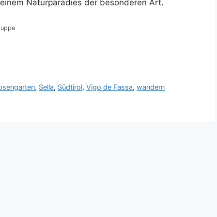
 einem Naturparadies der besonderen Art.
ruppe
osengarten
,
Sella
,
Südtirol
,
Vigo de Fassa
,
wandern