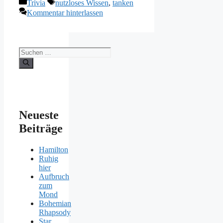
Kategorien
Schlagwörter
Trivia
nutzloses Wissen
,
tanken
Kommentar hinterlassen
Suchen
nach:
Neueste
Beiträge
Hamilton
Ruhig
hier
Aufbruch
zum
Mond
Bohemian
Rhapsody
Star