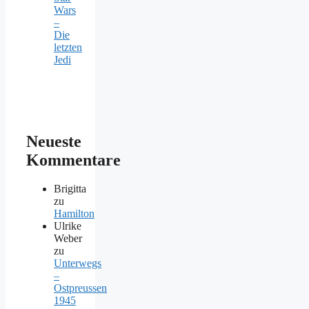
Wars
–
Die
letzten
Jedi
Neueste
Kommentare
Brigitta
zu
Hamilton
Ulrike
Weber
zu
Unterwegs
–
Ostpreussen
1945