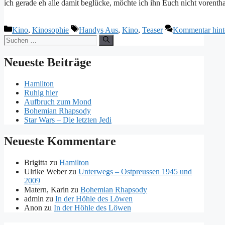
ich gerade eh alle damit beglücke, möchte ich ihn Euch nicht vorentha
Kategorien
Schlagwörter
Kino
,
Kinosophie
Handys Aus
,
Kino
,
Teaser
Kommentar hint
Suchen
nach:
Neueste Beiträge
Hamilton
Ruhig hier
Aufbruch zum Mond
Bohemian Rhapsody
Star Wars – Die letzten Jedi
Neueste Kommentare
Brigitta
zu
Hamilton
Ulrike Weber
zu
Unterwegs – Ostpreussen 1945 und
2009
Matern, Karin
zu
Bohemian Rhapsody
admin
zu
In der Höhle des Löwen
Anon
zu
In der Höhle des Löwen