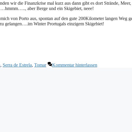
den wir die Finanzkrise mal kurz aus dann gibt es dort Strände, Meer,
……hmmm….., aber Berge und ein Skigebiet, neee!
h mich von Porto aus, spontan auf den gute 200Kilometer langen Weg g
zu gelangen….im Winter Prortugals einzigem Skigebiet!
e
,
Serra de Estrela
,
Tomar
Kommentar hinterlassen