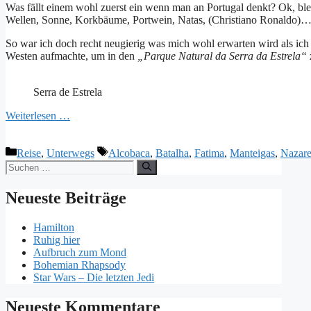
Was fällt einem wohl zuerst ein wenn man an Portugal denkt? Ok, blen
Wellen, Sonne, Korkbäume, Portwein, Natas, (Christiano Ronaldo)
So war ich doch recht neugierig was mich wohl erwarten wird als ic
Westen aufmachte, um in den
„Parque Natural da Serra da Estrela“
Serra de Estrela
Weiterlesen …
Kategorien
Schlagwörter
Reise
,
Unterwegs
Alcobaca
,
Batalha
,
Fatima
,
Manteigas
,
Nazar
Suchen
nach:
Neueste Beiträge
Hamilton
Ruhig hier
Aufbruch zum Mond
Bohemian Rhapsody
Star Wars – Die letzten Jedi
Neueste Kommentare