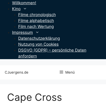
Zum
Willkommen!
Inhalt
Kino
springen
Filme chronologisch
Filme alphabetisch
Film nach Wertung
Impressum
Datenschutzerklärung
Nutzung von Cookies
DSGVO (GDPR) – persönliche Daten
anfordern
CJuergens.de
Menü
Cape Cross