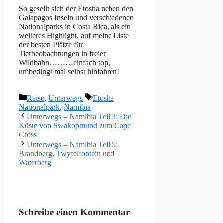
So gesellt sich der Etosha neben den
Galapagos Inseln und verschiedenen
Nationalparks in Costa Rica, als ein
weiteres Highlight, auf meine Liste
der besten Plätze für
Tierbeobachtungen in freier
Wildbahn………einfach top,
umbedingt mal selbst hinfahren!
Kategorien
Schlagwörter
Reise
,
Unterwegs
Etosha
Nationalpark
,
Namibia
Unterwegs – Namibia Teil 3: Die
Küste von Swakopmund zum Cape
Cross
Unterwegs – Namibia Teil 5:
Brandberg, Twyfelfontein und
Waterberg
Schreibe einen Kommentar