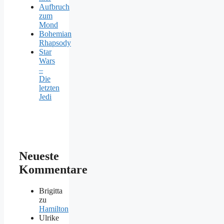
Aufbruch
zum
Mond
Bohemian
Rhapsody
Star
Wars
–
Die
letzten
Jedi
Neueste
Kommentare
Brigitta
zu
Hamilton
Ulrike