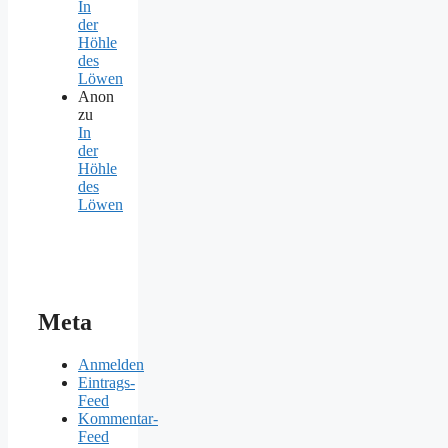
In
der
Höhle
des
Löwen
Anon
zu
In
der
Höhle
des
Löwen
Meta
Anmelden
Eintrags-
Feed
Kommentar-
Feed