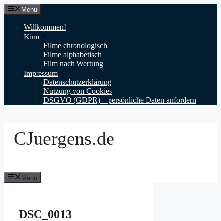
Zum
Menu
Inhalt
springen
Willkommen!
Kino
Filme chronologisch
Filme alphabetisch
Film nach Wertung
Impressum
Datenschutzerklärung
Nutzung von Cookies
DSGVO (GDPR) – persönliche Daten anfordern
CJuergens.de
Menü
DSC_0013