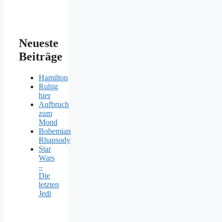
Neueste
Beiträge
Hamilton
Ruhig
hier
Aufbruch
zum
Mond
Bohemian
Rhapsody
Star
Wars
–
Die
letzten
Jedi