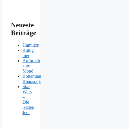
Neueste
Beiträge
Hamilton
Ruhig
hier
Aufbruch
zum
Mond
Bohemian
Rhapsody
Star
Wars
–
Die
letzten
Jedi